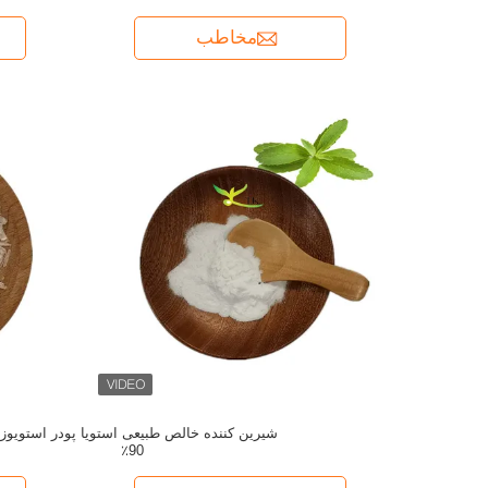
مخاطب
شیرین کننده خالص طبیعی استویا پودر استویوزی
90٪