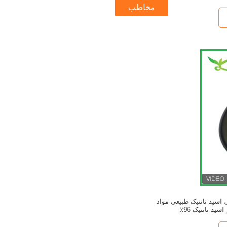
مخاطب
سید تاننیک طبیعی مواد
سید تاننیک 96٪