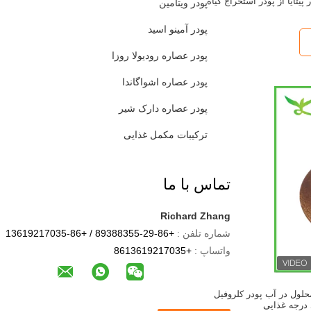
 پیتایا از پودر استخراج گیاه
پودر ویتامین
پودر آمینو اسید
پودر عصاره رودیولا روزا
پودر عصاره اشواگاندا
پودر عصاره دارک شیر
ترکیبات مکمل غذایی
تماس با ما
Richard Zhang
شماره تلفن :
+86-29-89388355 / +86-13619217035
واتساپ :
+8613619217035
لول در آب پودر کلروفیل
درجه غذایی