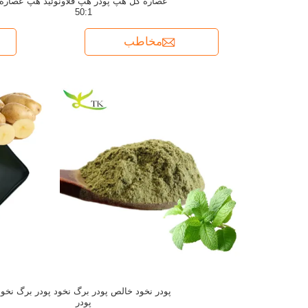
عصاره گل هپ پودر هپ فلاونوئید هپ عصاره
50:1
مخاطب
پودر نخود خالص پودر برگ نخود پودر برگ نخود
پودر