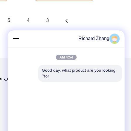
5
4
3
Richard Zhang
4:54 AM
Good day, what product are you looking 
for?
دسته بندی ها
دربارهی م
پودر عصاره گیاهی
پودر سوپر غذا
مواد اولیه آرایشی و بهداشتی
پودر عصاره قارچ