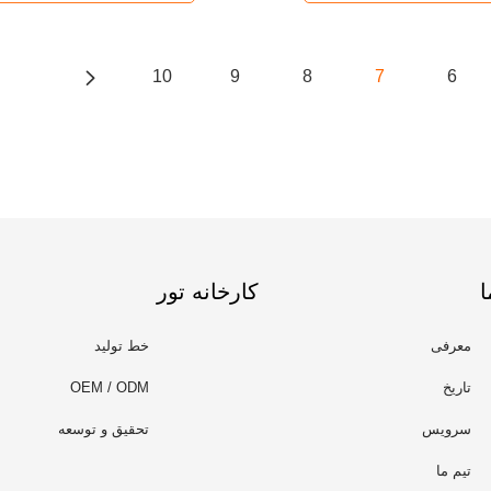
10
9
8
7
6
ا
کارخانه تور
معرفی
خط تولید
تاریخ
OEM / ODM
سرویس
تحقیق و توسعه
تیم ما