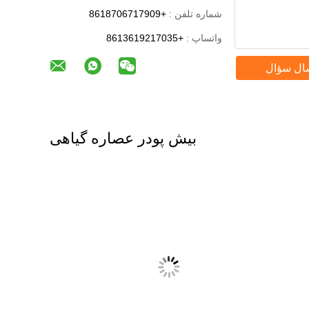
شماره تلفن :
+8618706717909
واتساپ :
+8613619217035
ال سؤال
بیش پودر عصاره گیاهی