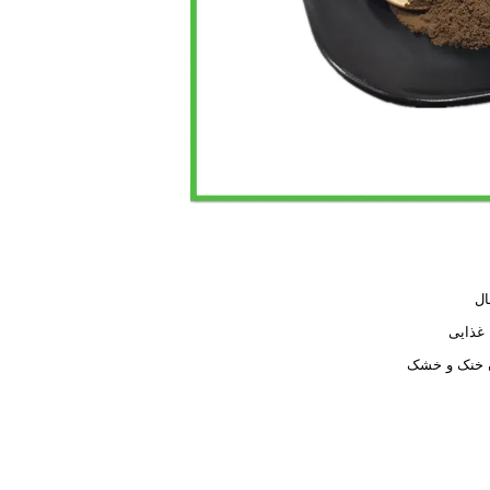
ال
غذایی
 خنک و خشک