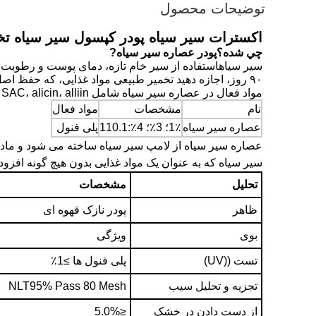
توضیحات محصول
اکسترات سیر سیاه پودر کپسول سیر سیاه تخ
چي شده؟
پودر عصاره سیر سیاه
?
سیر سیاه
استفاده از سیر خام تازه، دمای پوست و رطوبت تخمی
۹۰ روز، اجازه دهید تخمیر طبیعی مواد غذایی، که حفظ اصل سیر خام یک ترکیب مبتنی بر سیر خام است.
مواد فعال در عصاره سیر سیاه شامل SAC، alicin، alliin و غیره است.
نام
مشخصات
مواد فعال
عصاره سیر سیاه
1٪؛ 3٪؛ 4٪:110.1
پلی فنول
عصاره سیر سیاه از لامپ سیر سیاه ساخته می شود و ماده
سیر سیاه که به عنوان یک مواد غذایی بدون هیچ گونه افزود
تحلیل
مشخصات
ظاهر
پودر نازک قهوه ای
بوی
ویژگی
تست ((UV)
پلی فنول ها ≥1٪
تجزیه و تحلیل سیب
NLT95% Pass 80 Mesh
از دست دادن در خشک
≤5.0%