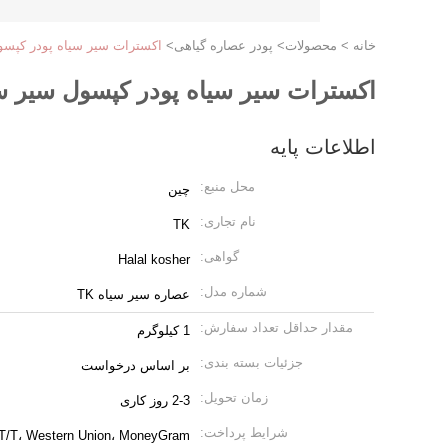
خانه
>
محصولات
>
پودر عصاره گیاهی
>
اکسترات سیر سیاه پودر کپسو
اکسترات سیر سیاه پودر کپسول سیر س
اطلاعات پایه
محل منبع:
چین
نام تجاری:
TK
گواهی:
Halal kosher
شماره مدل:
عصاره سیر سیاه TK
مقدار حداقل تعداد سفارش:
1 کیلوگرم
جزئیات بسته بندی:
بر اساس درخواست
زمان تحویل:
2-3 روز کاری
شرایط پرداخت:
 T/T، Western Union، MoneyGram