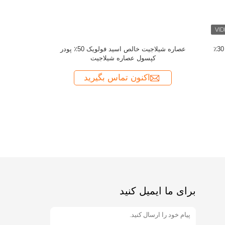
پودر عصاره 
هسپردین 90٪ عصاره پرتقال 
برای ما ایمیل کنید