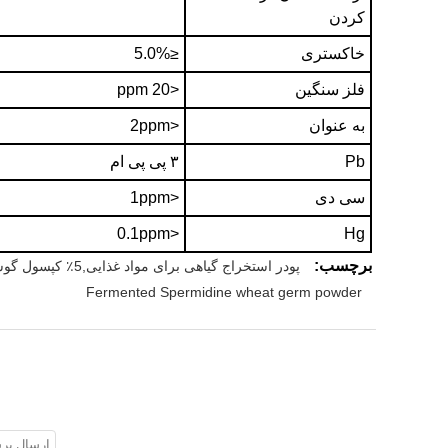
کردن
خاکستری
≤5.0%
فلز سنگین
<20 ppm
به عنوان
<2ppm
Pb
۳ پی پی ام
سی دی
<1ppm
<0.1ppm
Hg
برچسب:
پودر استخراج گیاهی برای مواد غذایی,5٪ کپسول گوسفند,پودر فادوجیا آگرستیس
Fermented Spermidine wheat germ powder