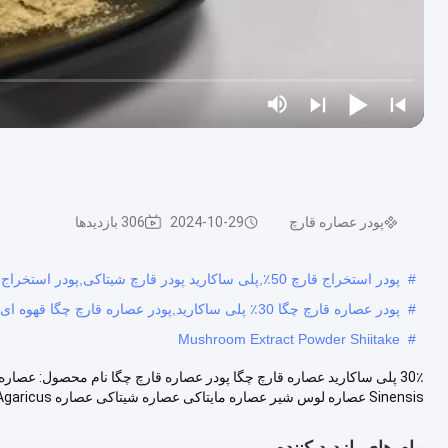
پودر عصاره قارچ
2024-10-29
306 بازدیدها
#
پودر استخراج قارچ 50٪,پلی ساکارید پودر قارچ شیتاکی,پودر استخراج قارچ صدف 35٪
#
پودر عصاره قارچ چگا 30٪ پلی ساکارید,پودر عصاره قارچ چگا قهوه ای,پودر عصاره چگا 30٪ پلی ساکارید
Mushroom Extract Powder Shiitake
#
Sinensis عصاره لوس شیر عصاره مایتاکی عصاره شیتاکی عصاره Agaricus ....
پیام های بازدید کننده