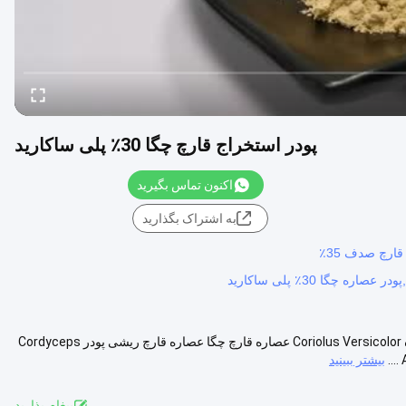
پودر استخراج قارچ چگا 30٪ پلی ساکارید
اکنون تماس بگیرید
به اشتراک بگذارید
30٪ پلی ساکارید عصاره قارچ چگا پودر عصاره قارچ چگا نام محصول: عصاره Coriolus Versicolor عصاره قارچ چگا عصاره قارچ ریشی پودر Cordyceps
بیشتر ببینید
پيغام بذاريد