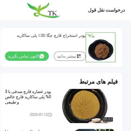
درخواست نقل قول
پودر استخراج قارچ چگا 30٪ پلی ساکارید
بیشتر بدانید
اکنون تماس بگیرید
فیلم های مرتبط
پودر عصاره قارچ صدفی با 3
0% پلی ساکارید قارچ خالص
و طبیعی
پودر عصاره قارچ
2026-01-12
00:03