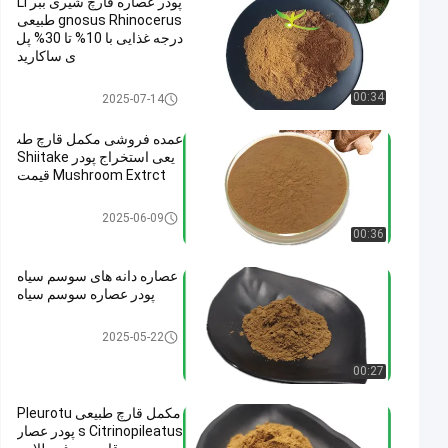
پودر عصاره قارچ شیری ببر Li
gnosus Rhinocerus طبیعی
درجه غذایی با 10% تا 30% پل
ی ساکارید
پودر عصاره قارچ
00:34
2025-07-14
عمده فروشی مکمل قارچ طب
یعی استخراج پودر Shiitake
Mushroom Extrct قیمت
پودر عصاره قارچ
2025-06-09
00:36
عصاره دانه های سوسم سیاه
پودر عصاره سوسم سیاه
پودر عصاره قارچ
2025-05-22
00:27
مکمل قارچ طبیعی Pleurotu
s Citrinopileatus پودر عصار