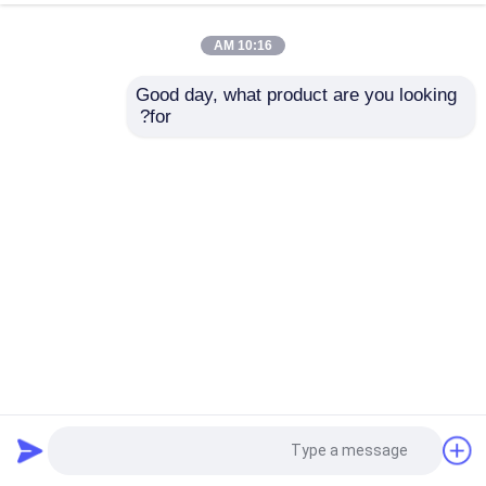
10:16 AM
Good day, what product are you looking 
for?
پودر عسل طبیعی Lonicera Japonica عصاره گل عسل عصاره
اسید کلروجنیک
پودر عصاره گیاهی
2025-06-06