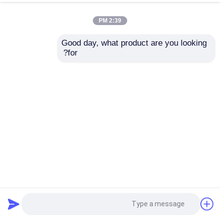
2:39 PM
Good day, what product are you looking 
for?
نمونه رایگان پودر ماتچا پودر 100٪ طبیعی مراسم ماتچا
پودر عصاره گیاهی
2024-10-30